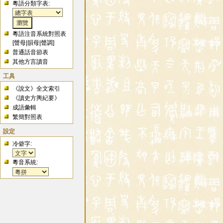
粵語分類字表:
粵語注音系統對照表
[
聲母
|
韻母
|
聲調
]
普通話音節表
其他方言讀音
工具
《說文》全文索引
《讀史方輿紀要》
成語彙輯
繁簡對照表
設定
冷僻字:
粵音系統: