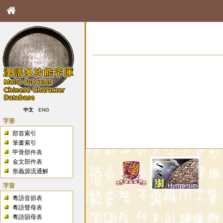
中文
ENG
字形
部首索引
筆畫索引
甲骨部件表
金文部件表
形義源流通解
字音
粵語音節表
粵語聲母表
粵語韻母表