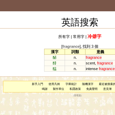
英語搜索
冷僻字
所有字
|
常用字
|
[
fragrance
], 找到 3 個
漢字
詞類
意義
馝
n.
fragrance
馡
n.
scent
,
fragrance
馧
n.
intense
fragrance
新手入門
使用凡例
字庫統計
隨機漢字
最近被搜索
鳴謝
製作單位
私隱政策
免責聲明
意見簿
（
管理員
）