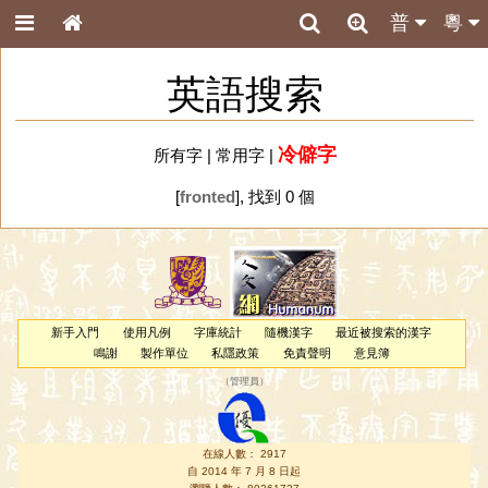
普
粵
英語搜索
冷僻字
所有字
|
常用字
|
[
fronted
], 找到 0 個
新手入門
使用凡例
字庫統計
隨機漢字
最近被搜索的漢字
鳴謝
製作單位
私隱政策
免責聲明
意見簿
（
管理員
）
在線人數： 2917
自 2014 年 7 月 8 日起