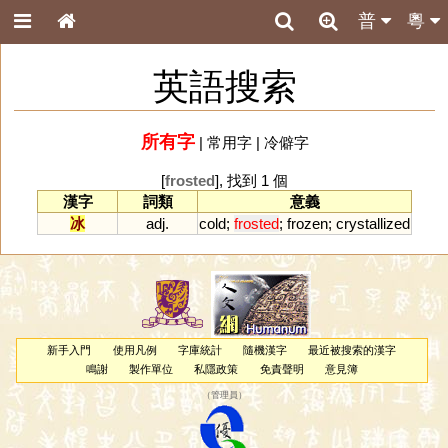
普
粵
英語搜索
所有字
|
常用字
|
冷僻字
[
frosted
], 找到 1 個
漢字
詞類
意義
冰
adj.
cold
;
frosted
;
frozen
;
crystallized
新手入門
使用凡例
字庫統計
隨機漢字
最近被搜索的漢字
鳴謝
製作單位
私隱政策
免責聲明
意見簿
（
管理員
）