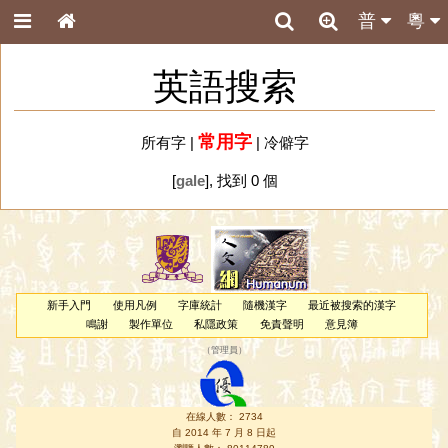
普
粵
英語搜索
常用字
所有字
|
|
冷僻字
[
gale
], 找到 0 個
新手入門
使用凡例
字庫統計
隨機漢字
最近被搜索的漢字
鳴謝
製作單位
私隱政策
免責聲明
意見簿
（
管理員
）
在線人數： 2734
自 2014 年 7 月 8 日起