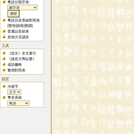
粵語分類字表:
粵語注音系統對照表
[
聲母
|
韻母
|
聲調
]
普通話音節表
其他方言讀音
工具
《說文》全文索引
《讀史方輿紀要》
成語彙輯
繁簡對照表
設定
冷僻字:
粵音系統: