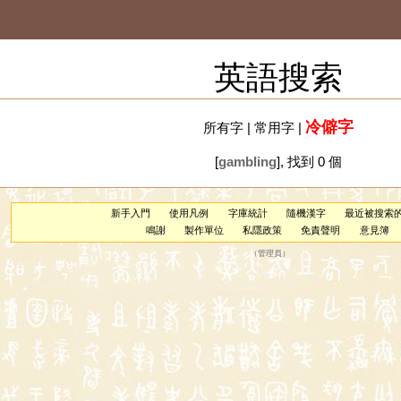
英語搜索
冷僻字
所有字
|
常用字
|
[
gambling
], 找到 0 個
新手入門
使用凡例
字庫統計
隨機漢字
最近被搜索
鳴謝
製作單位
私隱政策
免責聲明
意見簿
（
管理員
）