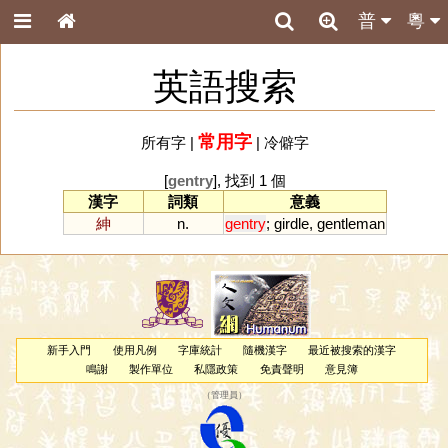
普
粵
英語搜索
常用字
所有字
|
|
冷僻字
[
gentry
], 找到 1 個
漢字
詞類
意義
紳
n.
gentry
;
girdle
,
gentleman
新手入門
使用凡例
字庫統計
隨機漢字
最近被搜索的漢字
鳴謝
製作單位
私隱政策
免責聲明
意見簿
（
管理員
）