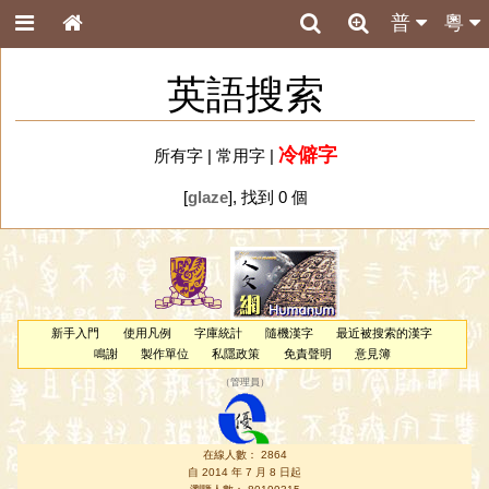
普
粵
英語搜索
冷僻字
所有字
|
常用字
|
[
glaze
], 找到 0 個
新手入門
使用凡例
字庫統計
隨機漢字
最近被搜索的漢字
鳴謝
製作單位
私隱政策
免責聲明
意見簿
（
管理員
）
在線人數： 2864
自 2014 年 7 月 8 日起