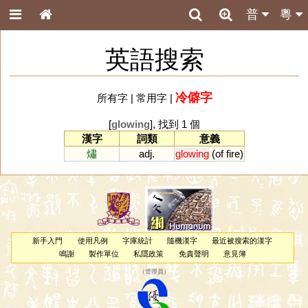
普
粵
英語搜索
冷僻字
所有字
|
常用字
|
[
glowing
], 找到 1 個
漢字
詞類
意義
熽
adj.
glowing
(
of
fire
)
新手入門
使用凡例
字庫統計
隨機漢字
最近被搜索的漢字
鳴謝
製作單位
私隱政策
免責聲明
意見簿
（
管理員
）