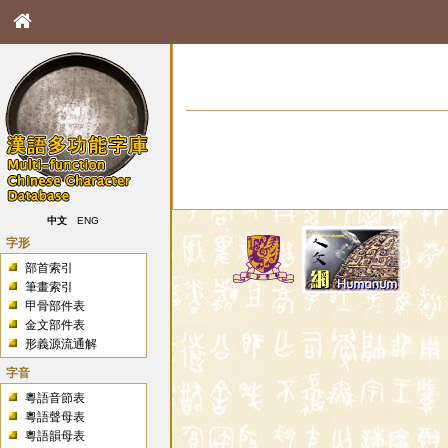
中文
ENG
字形
部首索引
筆畫索引
甲骨部件表
金文部件表
形義源流通解
字音
粵語音節表
粵語聲母表
粵語韻母表