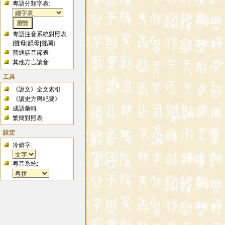
粵語分類字表:
粵語注音系統對照表
[
聲母
|
韻母
|
聲調
]
普通話音節表
其他方言讀音
工具
《說文》全文索引
《讀史方輿紀要》
成語彙輯
繁簡對照表
設定
冷僻字:
粵音系統: