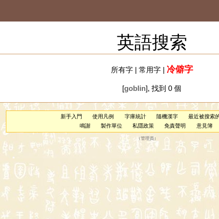
英語搜索
冷僻字
所有字
|
常用字
|
[
goblin
], 找到 0 個
新手入門
使用凡例
字庫統計
隨機漢字
最近被搜索
鳴謝
製作單位
私隱政策
免責聲明
意見簿
（
管理員
）