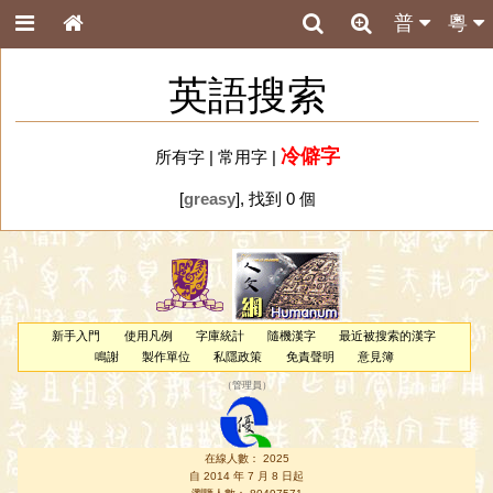
普
粵
英語搜索
冷僻字
所有字
|
常用字
|
[
greasy
], 找到 0 個
新手入門
使用凡例
字庫統計
隨機漢字
最近被搜索的漢字
鳴謝
製作單位
私隱政策
免責聲明
意見簿
（
管理員
）
在線人數： 2025
自 2014 年 7 月 8 日起