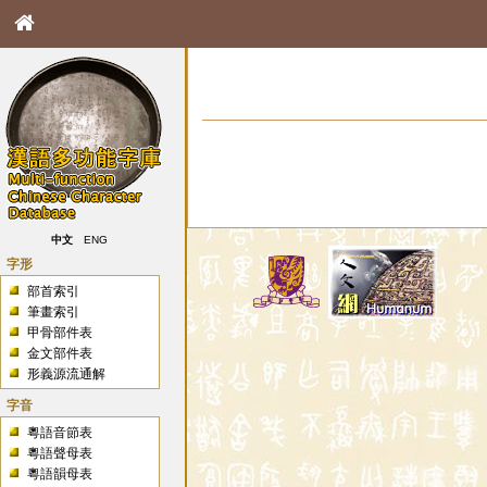
中文
ENG
字形
部首索引
筆畫索引
甲骨部件表
金文部件表
形義源流通解
字音
粵語音節表
粵語聲母表
粵語韻母表