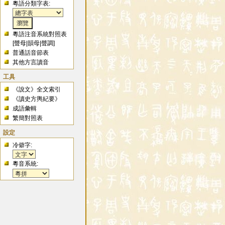
粵語分類字表:
粵語注音系統對照表
[
聲母
|
韻母
|
聲調
]
普通話音節表
其他方言讀音
工具
《說文》全文索引
《讀史方輿紀要》
成語彙輯
繁簡對照表
設定
冷僻字:
粵音系統: