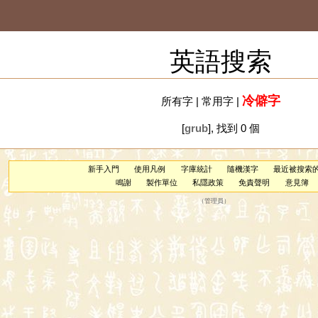
英語搜索
冷僻字
所有字
|
常用字
|
[
grub
], 找到 0 個
新手入門
使用凡例
字庫統計
隨機漢字
最近被搜索
鳴謝
製作單位
私隱政策
免責聲明
意見簿
（
管理員
）