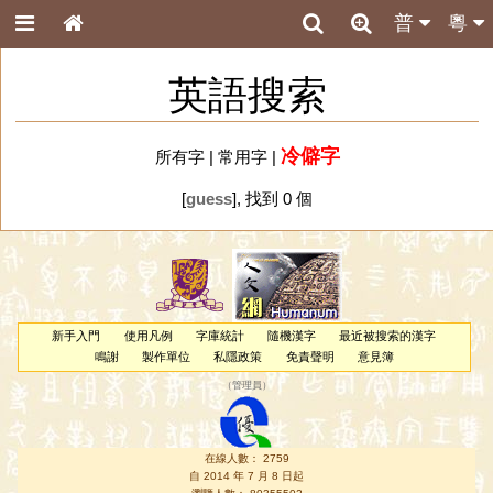
普
粵
英語搜索
冷僻字
所有字
|
常用字
|
[
guess
], 找到 0 個
新手入門
使用凡例
字庫統計
隨機漢字
最近被搜索的漢字
鳴謝
製作單位
私隱政策
免責聲明
意見簿
（
管理員
）
在線人數： 2759
自 2014 年 7 月 8 日起