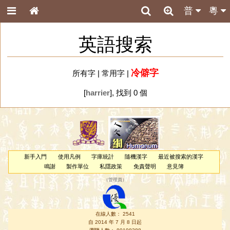
普
粵
英語搜索
冷僻字
所有字
|
常用字
|
[
harrier
], 找到 0 個
新手入門
使用凡例
字庫統計
隨機漢字
最近被搜索的漢字
鳴謝
製作單位
私隱政策
免責聲明
意見簿
（
管理員
）
在線人數： 2541
自 2014 年 7 月 8 日起