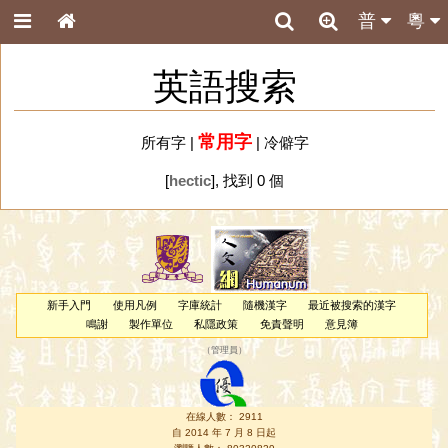
普
粵
英語搜索
常用字
所有字
|
|
冷僻字
[
hectic
], 找到 0 個
新手入門
使用凡例
字庫統計
隨機漢字
最近被搜索的漢字
鳴謝
製作單位
私隱政策
免責聲明
意見簿
（
管理員
）
在線人數： 2911
自 2014 年 7 月 8 日起