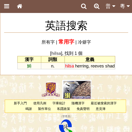
普
粵
英語搜索
常用字
所有字
|
|
冷僻字
[
hilsa
], 找到 1 個
漢字
詞類
意義
鰣
n.
hilsa
herring
,
reeves
shad
新手入門
使用凡例
字庫統計
隨機漢字
最近被搜索的漢字
鳴謝
製作單位
私隱政策
免責聲明
意見簿
（
管理員
）