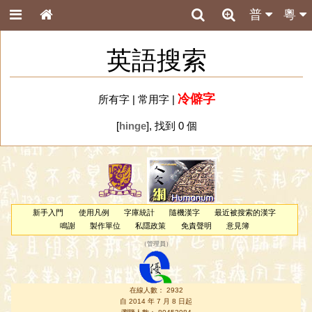
普
粵
英語搜索
冷僻字
所有字
|
常用字
|
[
hinge
], 找到 0 個
新手入門
使用凡例
字庫統計
隨機漢字
最近被搜索的漢字
鳴謝
製作單位
私隱政策
免責聲明
意見簿
（
管理員
）
在線人數： 2932
自 2014 年 7 月 8 日起