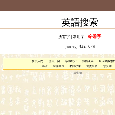
英語搜索
冷僻字
所有字
|
常用字
|
[
honey
], 找到 0 個
新手入門
使用凡例
字庫統計
隨機漢字
最近被搜索
鳴謝
製作單位
私隱政策
免責聲明
意見簿
（
管理員
）