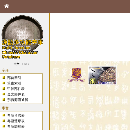
中文
ENG
字形
部首索引
筆畫索引
甲骨部件表
金文部件表
形義源流通解
字音
粵語音節表
粵語聲母表
粵語韻母表