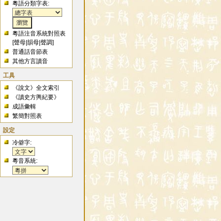
粵語分類字表:
粵語注音系統對照表
[
聲母
|
韻母
|
聲調
]
普通話音節表
其他方言讀音
工具
《說文》全文索引
《讀史方輿紀要》
成語彙輯
繁簡對照表
設定
冷僻字:
粵音系統: