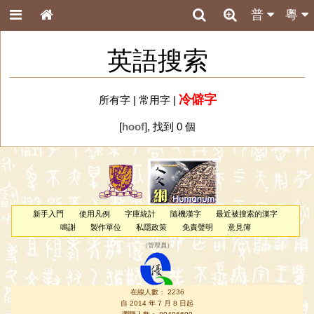
普
粵
英語搜索
冷僻字
所有字
|
常用字
|
[
hoof
], 找到 0 個
新手入門
使用凡例
字庫統計
隨機漢字
最近被搜索的漢字
鳴謝
製作單位
私隱政策
免責聲明
意見簿
（
管理員
）
在線人數： 2236
自 2014 年 7 月 8 日起