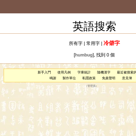
英語搜索
冷僻字
所有字
|
常用字
|
[
humbug
], 找到 0 個
新手入門
使用凡例
字庫統計
隨機漢字
最近被搜索
鳴謝
製作單位
私隱政策
免責聲明
意見簿
（
管理員
）