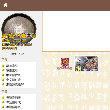
中文
ENG
字形
部首索引
筆畫索引
甲骨部件表
金文部件表
形義源流通解
字音
粵語音節表
粵語聲母表
粵語韻母表