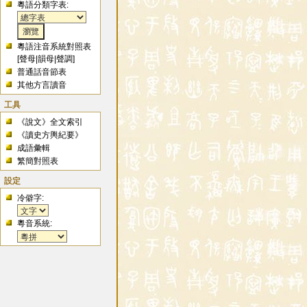
粵語分類字表:
粵語注音系統對照表
[
聲母
|
韻母
|
聲調
]
普通話音節表
其他方言讀音
工具
《說文》全文索引
《讀史方輿紀要》
成語彙輯
繁簡對照表
設定
冷僻字:
粵音系統: