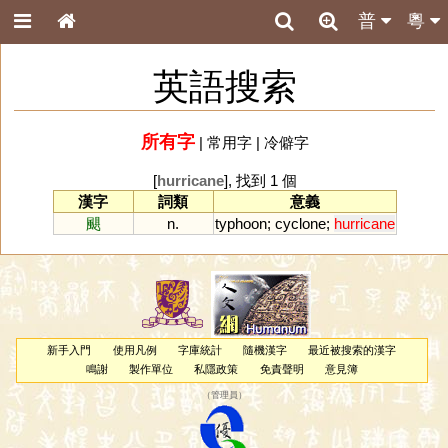
普
粵
英語搜索
所有字
|
常用字
|
冷僻字
[
hurricane
], 找到 1 個
漢字
詞類
意義
颶
n.
typhoon
;
cyclone
;
hurricane
新手入門
使用凡例
字庫統計
隨機漢字
最近被搜索的漢字
鳴謝
製作單位
私隱政策
免責聲明
意見簿
（
管理員
）