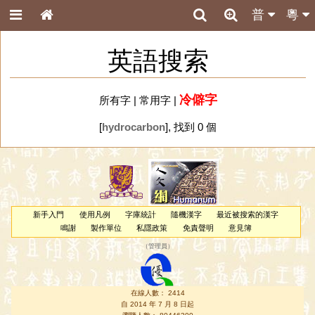
普
粵
英語搜索
冷僻字
所有字
|
常用字
|
[
hydrocarbon
], 找到 0 個
新手入門
使用凡例
字庫統計
隨機漢字
最近被搜索的漢字
鳴謝
製作單位
私隱政策
免責聲明
意見簿
（
管理員
）
在線人數： 2414
自 2014 年 7 月 8 日起