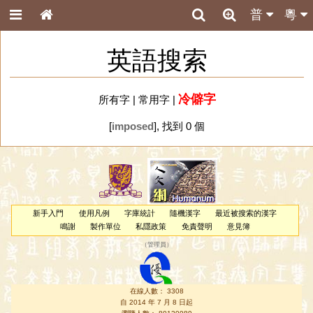
普
粵
英語搜索
冷僻字
所有字
|
常用字
|
[
imposed
], 找到 0 個
新手入門
使用凡例
字庫統計
隨機漢字
最近被搜索的漢字
鳴謝
製作單位
私隱政策
免責聲明
意見簿
（
管理員
）
在線人數： 3308
自 2014 年 7 月 8 日起