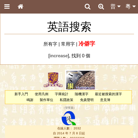
普
粵
英語搜索
冷僻字
所有字
|
常用字
|
[
increase
], 找到 0 個
新手入門
使用凡例
字庫統計
隨機漢字
最近被搜索的漢字
鳴謝
製作單位
私隱政策
免責聲明
意見簿
（
管理員
）
在線人數： 2032
自 2014 年 7 月 8 日起