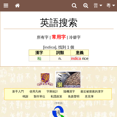
普
粵
英語搜索
常用字
所有字
|
|
冷僻字
[
indica
], 找到 1 個
漢字
詞類
意義
秈
n.
indica
rice
新手入門
使用凡例
字庫統計
隨機漢字
最近被搜索的漢字
鳴謝
製作單位
私隱政策
免責聲明
意見簿
（
管理員
）