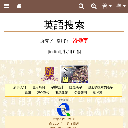
普
粵
英語搜索
冷僻字
所有字
|
常用字
|
[
indict
], 找到 0 個
新手入門
使用凡例
字庫統計
隨機漢字
最近被搜索的漢字
鳴謝
製作單位
私隱政策
免責聲明
意見簿
（
管理員
）
在線人數： 2588
自 2014 年 7 月 8 日起