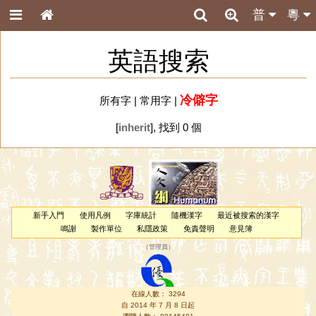
普
粵
英語搜索
冷僻字
所有字
|
常用字
|
[
inherit
], 找到 0 個
新手入門
使用凡例
字庫統計
隨機漢字
最近被搜索的漢字
鳴謝
製作單位
私隱政策
免責聲明
意見簿
（
管理員
）
在線人數： 3294
自 2014 年 7 月 8 日起