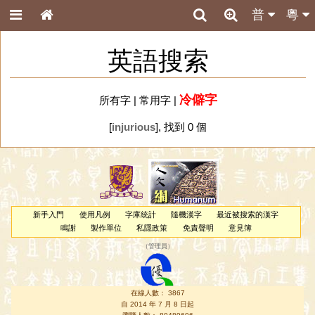
普
粵
英語搜索
冷僻字
所有字
|
常用字
|
[
injurious
], 找到 0 個
新手入門
使用凡例
字庫統計
隨機漢字
最近被搜索的漢字
鳴謝
製作單位
私隱政策
免責聲明
意見簿
（
管理員
）
在線人數： 3867
自 2014 年 7 月 8 日起