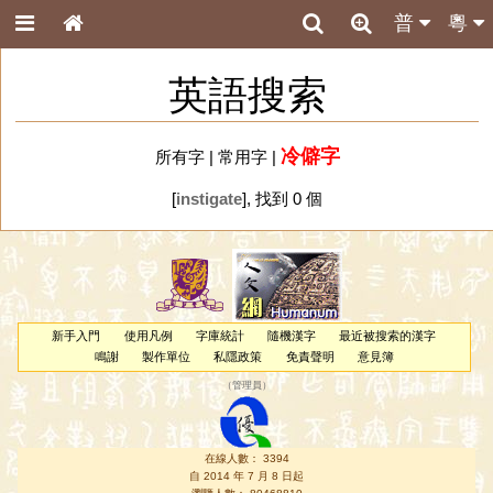
普
粵
英語搜索
冷僻字
所有字
|
常用字
|
[
instigate
], 找到 0 個
新手入門
使用凡例
字庫統計
隨機漢字
最近被搜索的漢字
鳴謝
製作單位
私隱政策
免責聲明
意見簿
（
管理員
）
在線人數： 3394
自 2014 年 7 月 8 日起