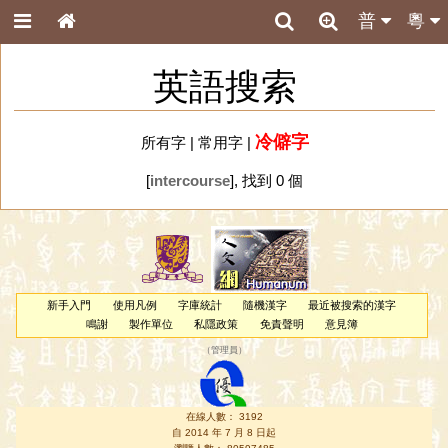
普
粵
英語搜索
冷僻字
所有字
|
常用字
|
[
intercourse
], 找到 0 個
新手入門
使用凡例
字庫統計
隨機漢字
最近被搜索的漢字
鳴謝
製作單位
私隱政策
免責聲明
意見簿
（
管理員
）
在線人數： 3192
自 2014 年 7 月 8 日起