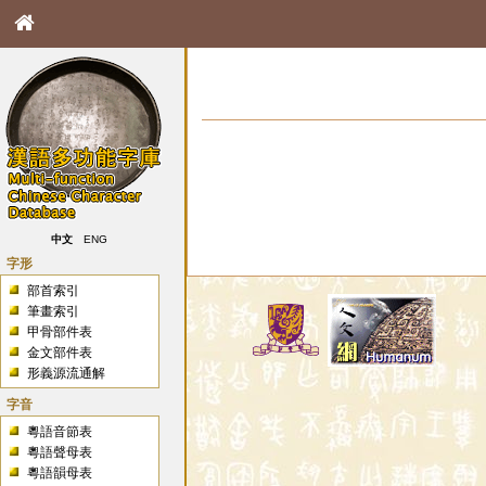
中文
ENG
字形
部首索引
筆畫索引
甲骨部件表
金文部件表
形義源流通解
字音
粵語音節表
粵語聲母表
粵語韻母表