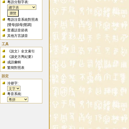
粵語分類字表:
粵語注音系統對照表
[
聲母
|
韻母
|
聲調
]
普通話音節表
其他方言讀音
工具
《說文》全文索引
《讀史方輿紀要》
成語彙輯
繁簡對照表
設定
冷僻字:
粵音系統: