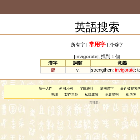
英語搜索
常用字
所有字
|
|
冷僻字
[
invigorate
], 找到 1 個
漢字
詞類
意義
健
v.
strengthen
;
invigorate
;
t
新手入門
使用凡例
字庫統計
隨機漢字
最近被搜索
鳴謝
製作單位
私隱政策
免責聲明
意見簿
（
管理員
）