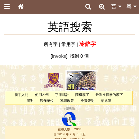
普
粵
英語搜索
冷僻字
所有字
|
常用字
|
[
invoke
], 找到 0 個
新手入門
使用凡例
字庫統計
隨機漢字
最近被搜索的漢字
鳴謝
製作單位
私隱政策
免責聲明
意見簿
（
管理員
）
在線人數： 2833
自 2014 年 7 月 8 日起