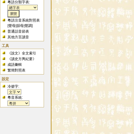
粵語分類字表:
粵語注音系統對照表
[
聲母
|
韻母
|
聲調
]
普通話音節表
其他方言讀音
工具
《說文》全文索引
《讀史方輿紀要》
成語彙輯
繁簡對照表
設定
冷僻字:
粵音系統: