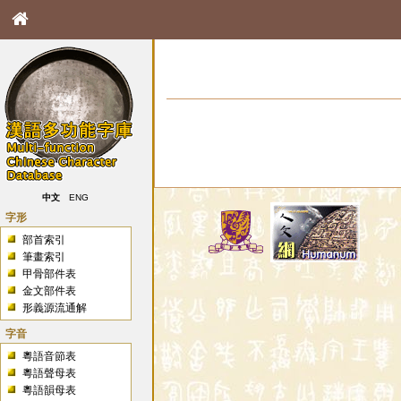
中文
ENG
字形
部首索引
筆畫索引
甲骨部件表
金文部件表
形義源流通解
字音
粵語音節表
粵語聲母表
粵語韻母表