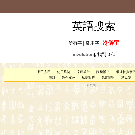
英語搜索
冷僻字
所有字
|
常用字
|
[
involution
], 找到 0 個
新手入門
使用凡例
字庫統計
隨機漢字
最近被搜索
鳴謝
製作單位
私隱政策
免責聲明
意見簿
（
管理員
）