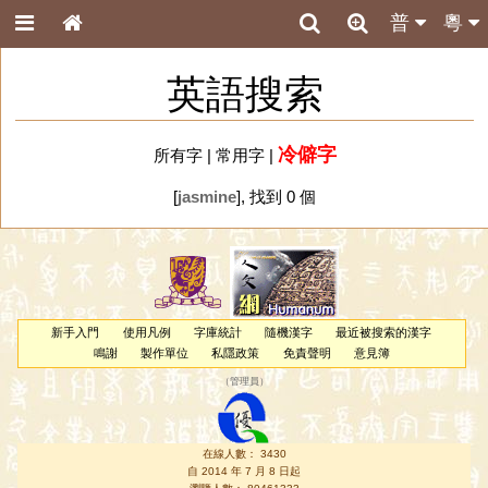
普
粵
英語搜索
冷僻字
所有字
|
常用字
|
[
jasmine
], 找到 0 個
新手入門
使用凡例
字庫統計
隨機漢字
最近被搜索的漢字
鳴謝
製作單位
私隱政策
免責聲明
意見簿
（
管理員
）
在線人數： 3430
自 2014 年 7 月 8 日起