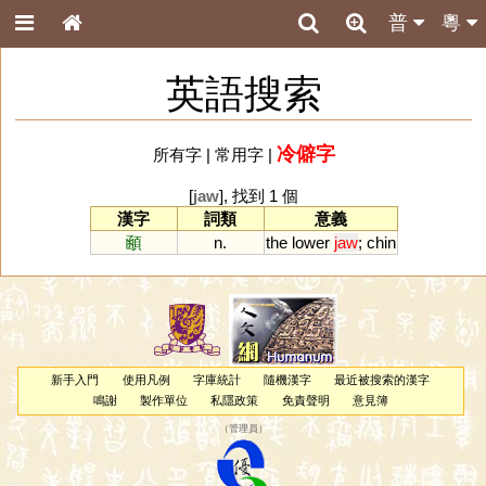
普
粵
英語搜索
冷僻字
所有字
|
常用字
|
[
jaw
], 找到 1 個
漢字
詞類
意義
顄
n.
the
lower
jaw
;
chin
新手入門
使用凡例
字庫統計
隨機漢字
最近被搜索的漢字
鳴謝
製作單位
私隱政策
免責聲明
意見簿
（
管理員
）