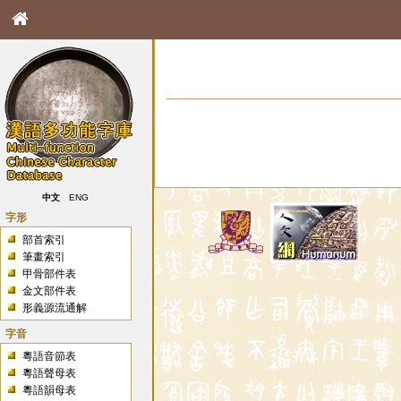
中文
ENG
字形
部首索引
筆畫索引
甲骨部件表
金文部件表
形義源流通解
字音
粵語音節表
粵語聲母表
粵語韻母表