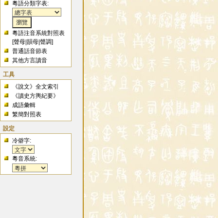
粵語分類字表:
粵語注音系統對照表
[
聲母
|
韻母
|
聲調
]
普通話音節表
其他方言讀音
工具
《說文》全文索引
《讀史方輿紀要》
成語彙輯
繁簡對照表
設定
冷僻字:
粵音系統: