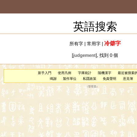
英語搜索
冷僻字
所有字
|
常用字
|
[
judgement
], 找到 0 個
新手入門
使用凡例
字庫統計
隨機漢字
最近被搜索
鳴謝
製作單位
私隱政策
免責聲明
意見簿
（
管理員
）