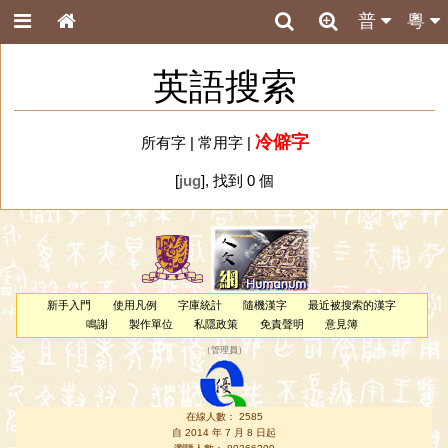
普
粵
英語搜索
冷僻字
所有字
|
常用字
|
[
jug
], 找到 0 個
新手入門
使用凡例
字庫統計
隨機漢字
最近被搜索的漢字
鳴謝
製作單位
私隱政策
免責聲明
意見簿
（
管理員
）
在線人數： 2585
自 2014 年 7 月 8 日起