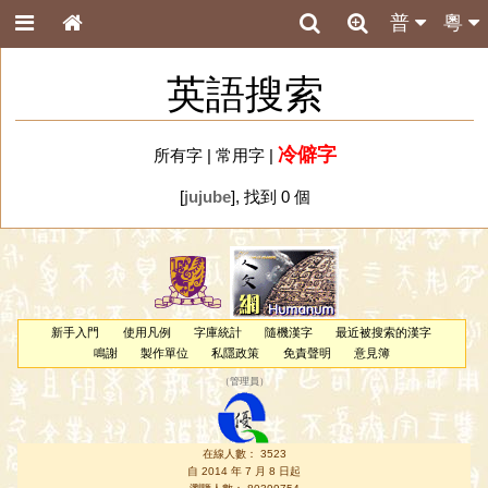
普
粵
英語搜索
冷僻字
所有字
|
常用字
|
[
jujube
], 找到 0 個
新手入門
使用凡例
字庫統計
隨機漢字
最近被搜索的漢字
鳴謝
製作單位
私隱政策
免責聲明
意見簿
（
管理員
）
在線人數： 3523
自 2014 年 7 月 8 日起