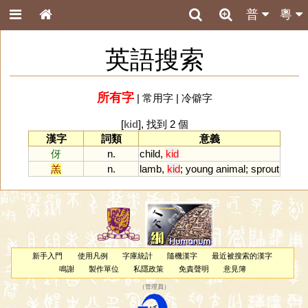
普
粵
英語搜索
所有字
|
常用字
|
冷僻字
[
kid
], 找到 2 個
漢字
詞類
意義
伢
n.
child
,
kid
羔
n.
lamb
,
kid
;
young
animal
;
sprout
新手入門
使用凡例
字庫統計
隨機漢字
最近被搜索的漢字
鳴謝
製作單位
私隱政策
免責聲明
意見簿
（
管理員
）