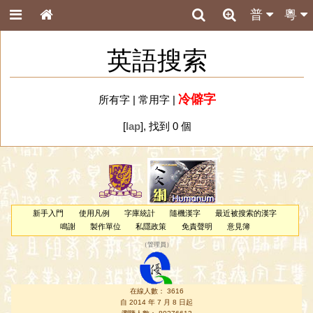
普
粵
英語搜索
冷僻字
所有字
|
常用字
|
[
lap
], 找到 0 個
新手入門
使用凡例
字庫統計
隨機漢字
最近被搜索的漢字
鳴謝
製作單位
私隱政策
免責聲明
意見簿
（
管理員
）
在線人數： 3616
自 2014 年 7 月 8 日起