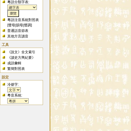
粵語分類字表:
粵語注音系統對照表
[
聲母
|
韻母
|
聲調
]
普通話音節表
其他方言讀音
工具
《說文》全文索引
《讀史方輿紀要》
成語彙輯
繁簡對照表
設定
冷僻字:
粵音系統: