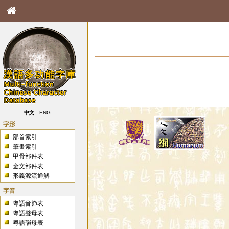
中文
ENG
字形
部首索引
筆畫索引
甲骨部件表
金文部件表
形義源流通解
字音
粵語音節表
粵語聲母表
粵語韻母表