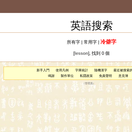
英語搜索
冷僻字
所有字
|
常用字
|
[
lesson
], 找到 0 個
新手入門
使用凡例
字庫統計
隨機漢字
最近被搜索
鳴謝
製作單位
私隱政策
免責聲明
意見簿
（
管理員
）