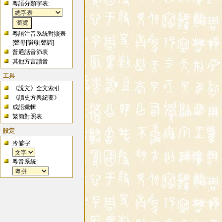
粵語分類字表:
粵語注音系統對照表
[
聲母
|
韻母
|
聲調
]
普通話音節表
其他方言讀音
工具
《說文》全文索引
《讀史方輿紀要》
成語彙輯
繁簡對照表
設定
冷僻字:
粵音系統: