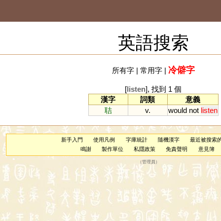
英語搜索
冷僻字
所有字
|
常用字
|
[
listen
], 找到 1 個
漢字
詞類
意義
聐
v.
would
not
listen
新手入門
使用凡例
字庫統計
隨機漢字
最近被搜索
鳴謝
製作單位
私隱政策
免責聲明
意見簿
（
管理員
）