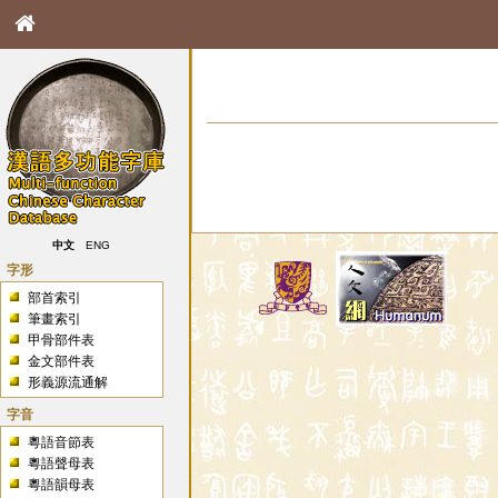
中文
ENG
字形
部首索引
筆畫索引
甲骨部件表
金文部件表
形義源流通解
字音
粵語音節表
粵語聲母表
粵語韻母表