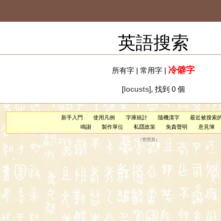
英語搜索
冷僻字
所有字
|
常用字
|
[
locusts
], 找到 0 個
新手入門
使用凡例
字庫統計
隨機漢字
最近被搜索
鳴謝
製作單位
私隱政策
免責聲明
意見簿
（
管理員
）