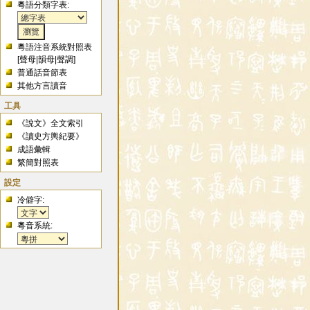
粵語分類字表:
粵語注音系統對照表
[
聲母
|
韻母
|
聲調
]
普通話音節表
其他方言讀音
工具
《說文》全文索引
《讀史方輿紀要》
成語彙輯
繁簡對照表
設定
冷僻字:
粵音系統: