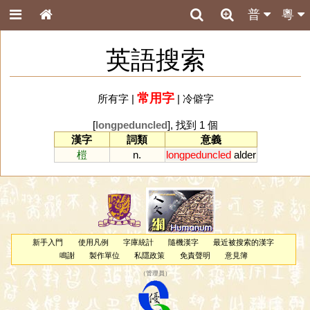
普
粵
英語搜索
常用字
所有字
|
|
冷僻字
[
longpeduncled
], 找到 1 個
漢字
詞類
意義
榿
n.
longpeduncled
alder
新手入門
使用凡例
字庫統計
隨機漢字
最近被搜索的漢字
鳴謝
製作單位
私隱政策
免責聲明
意見簿
（
管理員
）