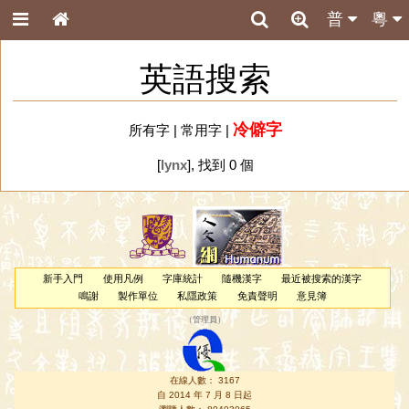
普
粵
英語搜索
冷僻字
所有字
|
常用字
|
[
lynx
], 找到 0 個
新手入門
使用凡例
字庫統計
隨機漢字
最近被搜索的漢字
鳴謝
製作單位
私隱政策
免責聲明
意見簿
（
管理員
）
在線人數： 3167
自 2014 年 7 月 8 日起