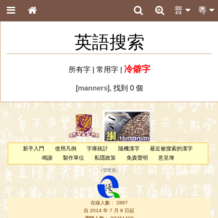
普
粵
英語搜索
冷僻字
所有字
|
常用字
|
[
manners
], 找到 0 個
新手入門
使用凡例
字庫統計
隨機漢字
最近被搜索的漢字
鳴謝
製作單位
私隱政策
免責聲明
意見簿
（
管理員
）
在線人數： 2887
自 2014 年 7 月 8 日起