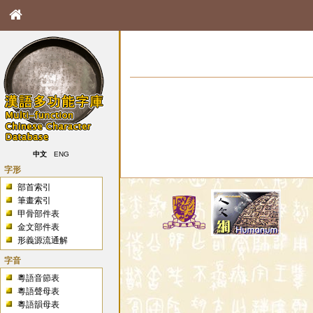
中文
ENG
字形
部首索引
筆畫索引
甲骨部件表
金文部件表
形義源流通解
字音
粵語音節表
粵語聲母表
粵語韻母表