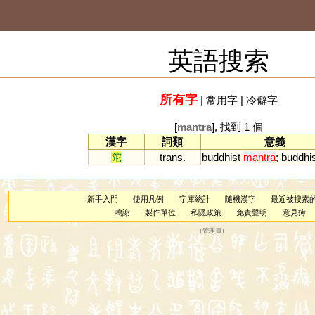
英語搜索
所有字
|
常用字
|
冷僻字
[
mantra
], 找到 1 個
漢字
詞類
意義
陀
trans.
buddhist
mantra
;
buddhis
新手入門
使用凡例
字庫統計
隨機漢字
最近被搜索
鳴謝
製作單位
私隱政策
免責聲明
意見簿
（
管理員
）