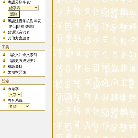
粵語分類字表:
粵語注音系統對照表
[
聲母
|
韻母
|
聲調
]
普通話音節表
其他方言讀音
工具
《說文》全文索引
《讀史方輿紀要》
成語彙輯
繁簡對照表
設定
冷僻字:
粵音系統: