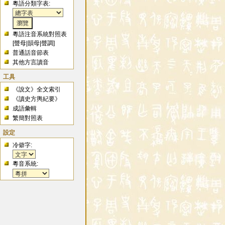
粵語分類字表:
粵語注音系統對照表
[
聲母
|
韻母
|
聲調
]
普通話音節表
其他方言讀音
工具
《說文》全文索引
《讀史方輿紀要》
成語彙輯
繁簡對照表
設定
冷僻字:
粵音系統: