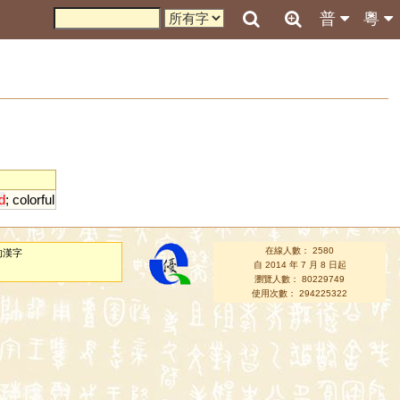
普
粵
d
;
colorful
在線人數： 2580
的漢字
自 2014 年 7 月 8 日起
瀏覽人數： 80229749
使用次數： 294225322