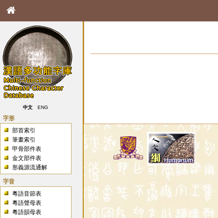
中文
ENG
字形
部首索引
筆畫索引
甲骨部件表
金文部件表
形義源流通解
字音
粵語音節表
粵語聲母表
粵語韻母表