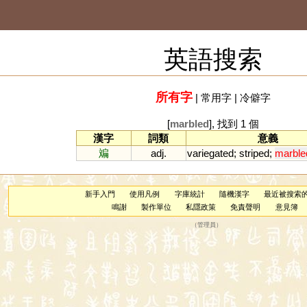
英語搜索
所有字
|
常用字
|
冷僻字
[
marbled
], 找到 1 個
漢字
詞類
意義
斒
adj.
variegated
;
striped
;
marble
新手入門
使用凡例
字庫統計
隨機漢字
最近被搜索
鳴謝
製作單位
私隱政策
免責聲明
意見簿
（
管理員
）