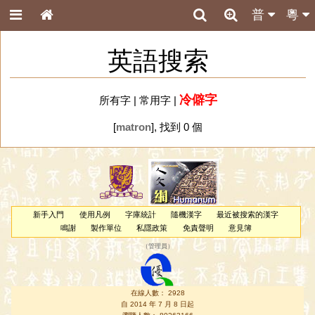
普
粵
英語搜索
冷僻字
所有字
|
常用字
|
[
matron
], 找到 0 個
新手入門
使用凡例
字庫統計
隨機漢字
最近被搜索的漢字
鳴謝
製作單位
私隱政策
免責聲明
意見簿
（
管理員
）
在線人數： 2928
自 2014 年 7 月 8 日起