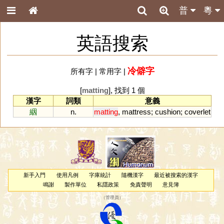
普
粵
英語搜索
冷僻字
所有字
|
常用字
|
[
matting
], 找到 1 個
漢字
詞類
意義
絪
n.
matting
,
mattress
;
cushion
;
coverlet
新手入門
使用凡例
字庫統計
隨機漢字
最近被搜索的漢字
鳴謝
製作單位
私隱政策
免責聲明
意見簿
（
管理員
）