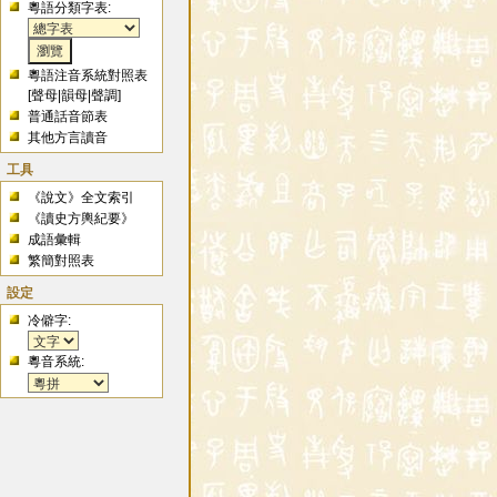
粵語分類字表:
粵語注音系統對照表
[
聲母
|
韻母
|
聲調
]
普通話音節表
其他方言讀音
工具
《說文》全文索引
《讀史方輿紀要》
成語彙輯
繁簡對照表
設定
冷僻字:
粵音系統: