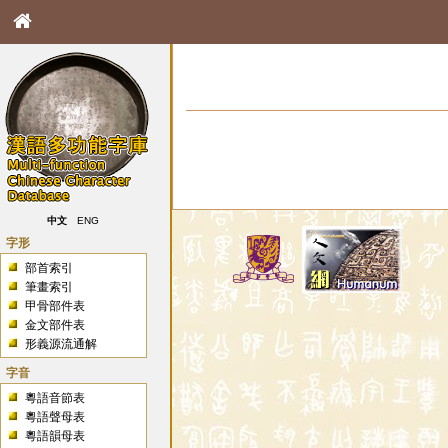
中文
ENG
字形
部首索引
筆畫索引
甲骨部件表
金文部件表
形義源流通解
字音
粵語音節表
粵語聲母表
粵語韻母表